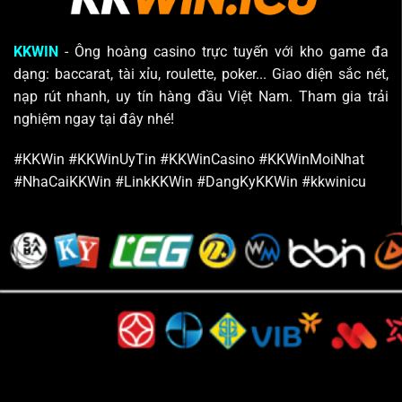
KKWIN
- Ông hoàng casino trực tuyến với kho game đa
dạng: baccarat, tài xỉu, roulette, poker... Giao diện sắc nét,
nạp rút nhanh, uy tín hàng đầu Việt Nam. Tham gia trải
nghiệm ngay tại đây nhé!
#KKWin #KKWinUyTin #KKWinCasino #KKWinMoiNhat
#NhaCaiKKWin #LinkKKWin #DangKyKKWin #kkwinicu