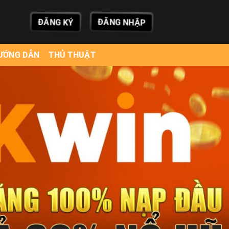
ĐĂNG NHẬP
ĐĂNG KÝ
ƯỚNG DẪN
THỦ THUẬT