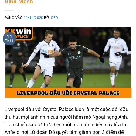
Định Mệnh
ĐĂNG VÀO
11/11/2025
BỞI
SEO
11
Th11
Liverpool đấu với Crystal Palace luôn là một cuộc đối đầu
thu hút mọi ánh nhìn của người hâm mộ Ngoại hạng Anh.
Trận chiến sắp tới hứa hẹn một màn trình diễn nảy lửa tại
Anfield, nơi Lữ đoàn Đỏ quyết tâm giành trọn 3 điểm để