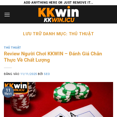
Bỏ
ADD ANYTHING HERE OR JUST REMOVE IT...
qua
nội
dung
LƯU TRỮ DANH MỤC:
THỦ THUẬT
THỦ THUẬT
Review Người Chơi KKWIN – Đánh Giá Chân
Thực Về Chất Lượng
ĐĂNG VÀO
11/11/2025
BỞI
SEO
11
Th11