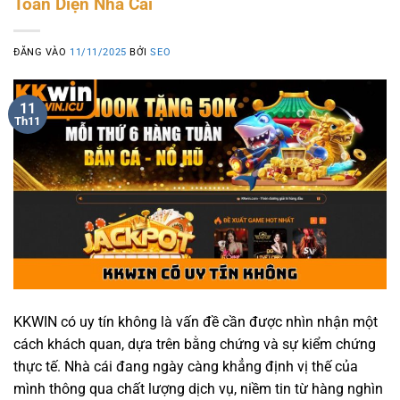
Toàn Diện Nhà Cái
ĐĂNG VÀO
11/11/2025
BỞI
SEO
11
Th11
KKWIN có uy tín không là vấn đề cần được nhìn nhận một
cách khách quan, dựa trên bằng chứng và sự kiểm chứng
thực tế. Nhà cái đang ngày càng khẳng định vị thế của
mình thông qua chất lượng dịch vụ, niềm tin từ hàng nghìn