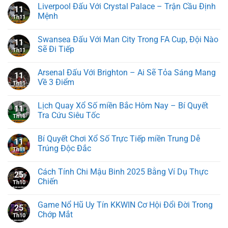
Liverpool Đấu Với Crystal Palace – Trận Cầu Định
11
Mệnh
Th11
Swansea Đấu Với Man City Trong FA Cup, Đội Nào
11
Sẽ Đi Tiếp
Th11
Arsenal Đấu Với Brighton – Ai Sẽ Tỏa Sáng Mang
11
Về 3 Điểm
Th11
Lịch Quay Xổ Số miền Bắc Hôm Nay – Bí Quyết
11
Tra Cứu Siêu Tốc
Th11
Bí Quyết Chơi Xổ Số Trực Tiếp miền Trung Dễ
11
Trúng Độc Đắc
Th11
Cách Tính Chi Mậu Binh 2025 Bằng Ví Dụ Thực
25
Chiến
Th10
Game Nổ Hũ Uy Tín KKWIN Cơ Hội Đổi Đời Trong
25
Chớp Mắt
Th10