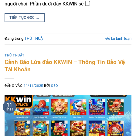
người chơi. Phần dưới đây KKWIN sẽ […]
TIẾP TỤC ĐỌC
→
Đăng trong
THỦ THUẬT
Để lại bình luận
THỦ THUẬT
Cảnh Báo Lừa đảo KKWIN – Thông Tin Bảo Vệ
Tài Khoản
ĐĂNG VÀO
11/11/2025
BỞI
SEO
11
Th11