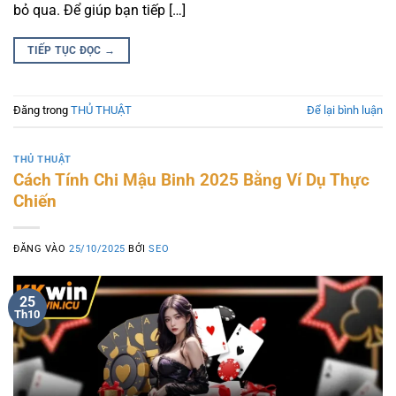
bỏ qua. Để giúp bạn tiếp […]
TIẾP TỤC ĐỌC
→
Đăng trong
THỦ THUẬT
Để lại bình luận
THỦ THUẬT
Cách Tính Chi Mậu Binh 2025 Bằng Ví Dụ Thực
Chiến
ĐĂNG VÀO
25/10/2025
BỞI
SEO
25
Th10