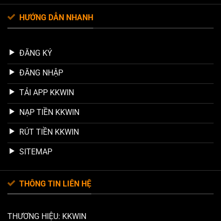
HƯỚNG DẪN NHANH
ĐĂNG KÝ
ĐĂNG NHẬP
TẢI APP KKWIN
NẠP TIỀN KKWIN
RÚT TIỀN KKWIN
SITEMAP
THÔNG TIN LIÊN HỆ
THƯƠNG HIỆU: KKWIN