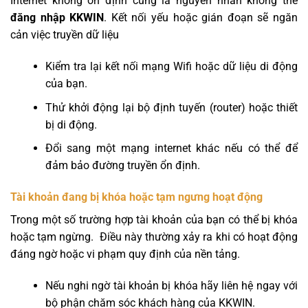
Internet không ổn định cũng là nguyên nhân không thể
đăng nhập KKWIN
. Kết nối yếu hoặc gián đoạn sẽ ngăn
cản việc truyền dữ liệu
Kiểm tra lại kết nối mạng Wifi hoặc dữ liệu di động
của bạn.
Thử khởi động lại bộ định tuyến (router) hoặc thiết
bị di động.
Đổi sang một mạng internet khác nếu có thể để
đảm bảo đường truyền ổn định.
Tài khoản đang bị khóa hoặc tạm ngưng hoạt động
Trong một số trường hợp tài khoản của bạn có thể bị khóa
hoặc tạm ngừng. Điều này thường xảy ra khi có hoạt động
đáng ngờ hoặc vi phạm quy định của nền tảng.
Nếu nghi ngờ tài khoản bị khóa hãy liên hệ ngay với
bộ phận chăm sóc khách hàng của KKWIN.