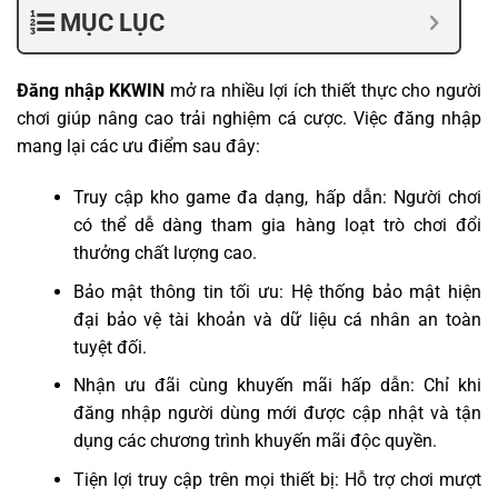
MỤC LỤC
Đăng nhập KKWIN
mở ra nhiều lợi ích thiết thực cho người
chơi giúp nâng cao trải nghiệm cá cược. Việc đăng nhập
mang lại các ưu điểm sau đây:
Truy cập kho game đa dạng, hấp dẫn: Người chơi
có thể dễ dàng tham gia hàng loạt trò chơi đổi
thưởng chất lượng cao.
Bảo mật thông tin tối ưu: Hệ thống bảo mật hiện
đại bảo vệ tài khoản và dữ liệu cá nhân an toàn
tuyệt đối.
Nhận ưu đãi cùng khuyến mãi hấp dẫn: Chỉ khi
đăng nhập người dùng mới được cập nhật và tận
dụng các chương trình khuyến mãi độc quyền.
Tiện lợi truy cập trên mọi thiết bị: Hỗ trợ chơi mượt