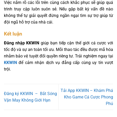
Việc nắm rõ các lỗi trên cùng cách khắc phục sẽ giúp quá
trình truy cập luôn suôn sẻ. Nếu gặp bất kỳ vấn đề nào
không thể tự giải quyết đừng ngần ngại tìm sự trợ giúp từ
đội ngũ hỗ trợ của nhà cái.
Kết luận
Đăng nhập KKWIN
giúp bạn tiếp cận thế giới cá cược với
tốc độ và sự an toàn tối ưu. Mỗi thao tác đều được mã hóa
nhằm bảo vệ tuyệt đối quyền riêng tư. Trải nghiệm ngay tại
KKWIN
để cảm nhận dịch vụ đẳng cấp cùng uy tín vượt
trội.
Tải App KKWIN – Khám Phá
Đăng ký KKWIN – Bắt Sóng
Kho Game Cá Cược Phong
Vận May Không Giới Hạn
Phú