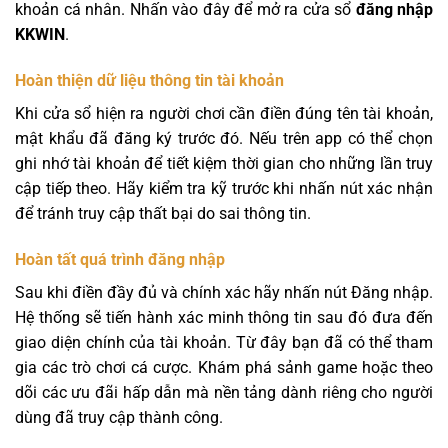
khoản cá nhân. Nhấn vào đây để mở ra cửa sổ
đăng nhập
KKWIN
.
Hoàn thiện dữ liệu thông tin tài khoản
Khi cửa sổ hiện ra người chơi cần điền đúng tên tài khoản,
mật khẩu đã đăng ký trước đó. Nếu trên app có thể chọn
ghi nhớ tài khoản để tiết kiệm thời gian cho những lần truy
cập tiếp theo. Hãy kiểm tra kỹ trước khi nhấn nút xác nhận
để tránh truy cập thất bại do sai thông tin.
Hoàn tất quá trình đăng nhập
Sau khi điền đầy đủ và chính xác hãy nhấn nút Đăng nhập.
Hệ thống sẽ tiến hành xác minh thông tin sau đó đưa đến
giao diện chính của tài khoản. Từ đây bạn đã có thể tham
gia các trò chơi cá cược. Khám phá sảnh game hoặc theo
dõi các ưu đãi hấp dẫn mà nền tảng dành riêng cho người
dùng đã truy cập thành công.