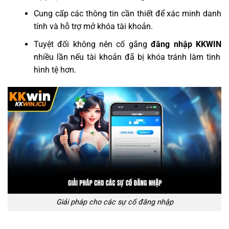
Cung cấp các thông tin cần thiết để xác minh danh
tính và hỗ trợ mở khóa tài khoản.
Tuyệt đối không nên cố gắng
đăng nhập KKWIN
nhiều lần nếu tài khoản đã bị khóa tránh làm tình
hình tệ hơn.
Giải pháp cho các sự cố đăng nhập