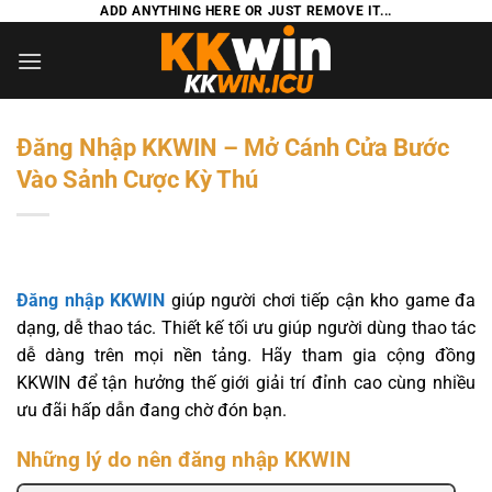
Bỏ
ADD ANYTHING HERE OR JUST REMOVE IT...
qua
nội
dung
Đăng Nhập KKWIN – Mở Cánh Cửa Bước
Vào Sảnh Cược Kỳ Thú
Đăng nhập KKWIN
giúp người chơi tiếp cận kho game đa
dạng, dễ thao tác. Thiết kế tối ưu giúp người dùng thao tác
dễ dàng trên mọi nền tảng. Hãy tham gia cộng đồng
KKWIN để tận hưởng thế giới giải trí đỉnh cao cùng nhiều
ưu đãi hấp dẫn đang chờ đón bạn.
Những lý do nên
đăng nhập KKWIN