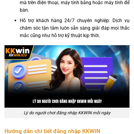
mà trên điện thoại, máy tính bảng hoặc máy tính để
bàn.
Hỗ trợ khách hàng 24/7 chuyên nghiệp: Dịch vụ
chăm sóc tận tâm luôn sẵn sàng giải đáp mọi thắc
mắc cũng như hỗ trợ kỹ thuật kịp thời.
Lý do người chơi đăng nhập KKWIN mỗi ngày
Hướng dẫn chi tiết đăng nhập KKWIN