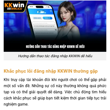
Hướng dẫn thao tác đăng nhập KKWIN dễ hiểu
Khắc phục lỗi đăng nhập KKWIN thường gặp
Khi truy cập tài khoản
đôi khi người chơi có thể gặp phải
một số vấn đề. Những sự cố này thường không quá phức
tạp và có thể giải quyết dễ dàng. Việc chủ động tìm hiểu
cách khắc phục sẽ giúp bạn tiết kiệm thời gian tiếp tục trải
nghiệm game.