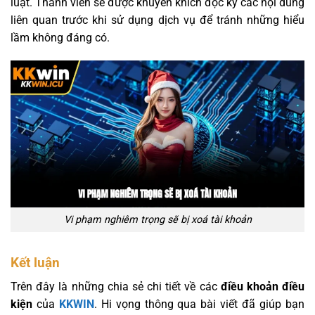
luật. Thành viên sẽ được khuyến khích đọc kỹ các nội dung
liên quan trước khi sử dụng dịch vụ để tránh những hiểu
lầm không đáng có.
Vi phạm nghiêm trọng sẽ bị xoá tài khoản
Kết luận
Trên đây là những chia sẻ chi tiết về các
điều khoản điều
kiện
của
KKWIN
. Hi vọng thông qua bài viết đã giúp bạn