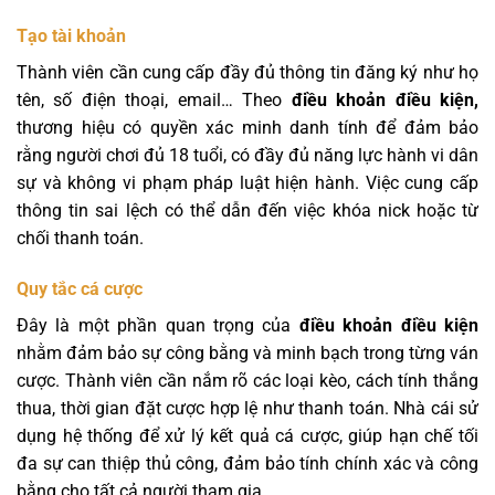
Tạo tài khoản
Thành viên cần cung cấp đầy đủ thông tin đăng ký như họ
tên, số điện thoại, email… Theo
điều khoản điều kiện,
thương hiệu có quyền xác minh danh tính để đảm bảo
rằng người chơi đủ 18 tuổi, có đầy đủ năng lực hành vi dân
sự và không vi phạm pháp luật hiện hành. Việc cung cấp
thông tin sai lệch có thể dẫn đến việc khóa nick hoặc từ
chối thanh toán.
Quy tắc cá cược
Đây là một phần quan trọng của
điều khoản điều kiện
nhằm đảm bảo sự công bằng và minh bạch trong từng ván
cược. Thành viên cần nắm rõ các loại kèo, cách tính thắng
thua, thời gian đặt cược hợp lệ như thanh toán. Nhà cái sử
dụng hệ thống để xử lý kết quả cá cược, giúp hạn chế tối
đa sự can thiệp thủ công, đảm bảo tính chính xác và công
bằng cho tất cả người tham gia.