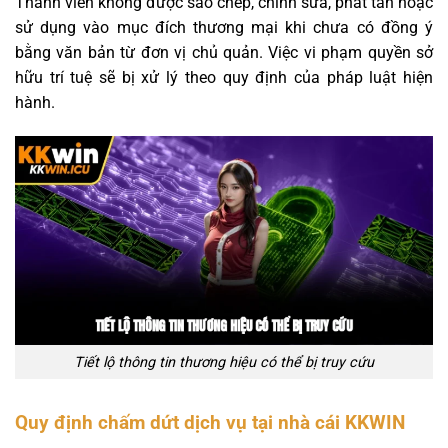
Thành viên không được sao chép, chỉnh sửa, phát tán hoặc
sử dụng vào mục đích thương mại khi chưa có đồng ý
bằng văn bản từ đơn vị chủ quản. Việc vi phạm quyền sở
hữu trí tuệ sẽ bị xử lý theo quy định của pháp luật hiện
hành.
Tiết lộ thông tin thương hiệu có thể bị truy cứu
Quy định chấm dứt dịch vụ tại nhà cái KKWIN