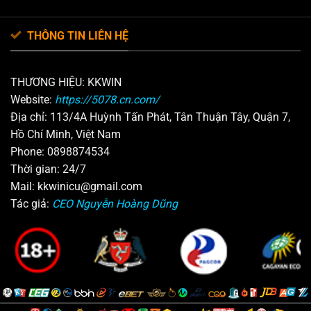
THÔNG TIN LIÊN HỆ
THƯƠNG HIỆU: KKWIN
Website:
https://5078.cn.com/
Địa chỉ: 113/4A Huỳnh Tấn Phát, Tân Thuận Tây, Quận 7,
Hồ Chí Minh, Việt Nam
Phone: 0898874534
Thời gian: 24/7
Mail:
kkwinicu@gmail.com
Tác giả:
CEO Nguyễn Hoàng Dũng