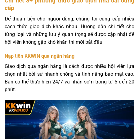
Chi tiết 3+ phương thức giao dịch nhà cái cung
cấp
Để thuận tiện cho người dùng, chúng tôi cung cấp nhiều
cách thức giao dịch khác nhau. Hướng dẫn chi tiết cho
từng loại và những lưu ý quan trọng sẽ được cập nhật để
hội viên không gặp khó khăn thì mới bắt đầu.
Nạp tiền KKWIN qua ngân hàng
Giao dịch qua ngân hàng là cách được nhiều hội viên lựa
chọn nhất bởi sự nhanh chóng và tính năng bảo mật cao.
Bạn có thể thực hiện 24/7 và nhận sớm trong từ 5 đến 20
phút.