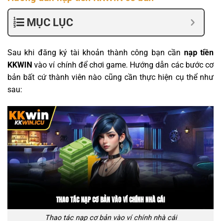
MỤC LỤC
Sau khi đăng ký tài khoản thành công bạn cần
nạp tiền
KKWIN
vào ví chính để chơi game. Hướng dẫn các bước cơ
bản bất cứ thành viên nào cũng cần thực hiện cụ thể như
sau:
Thao tác nạp cơ bản vào ví chính nhà cái