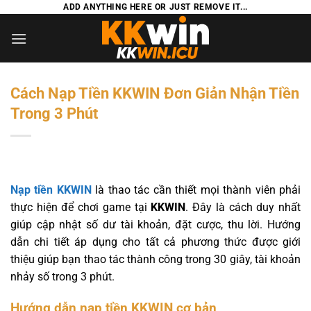
Bỏ
ADD ANYTHING HERE OR JUST REMOVE IT...
qua
nội
dung
Cách Nạp Tiền KKWIN Đơn Giản Nhận Tiền
Trong 3 Phút
Nạp tiền KKWIN
là thao tác cần thiết mọi thành viên phải
thực hiện để chơi game tại
KKWIN
. Đây là cách duy nhất
giúp cập nhật số dư tài khoản, đặt cược, thu lời. Hướng
dẫn chi tiết áp dụng cho tất cả phương thức được giới
thiệu giúp bạn thao tác thành công trong 30 giây, tài khoản
nhảy số trong 3 phút.
Hướng dẫn nạp tiền KKWIN cơ bản