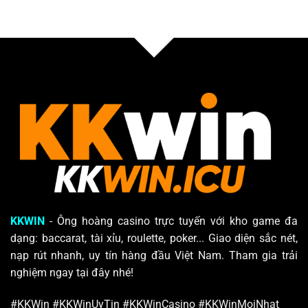
KKWIN
- Ông hoàng casino trực tuyến với kho game đa
dạng: baccarat, tài xỉu, roulette, poker... Giao diện sắc nét,
nạp rút nhanh, uy tín hàng đầu Việt Nam. Tham gia trải
nghiệm ngay tại đây nhé!
#KKWin #KKWinUyTin #KKWinCasino #KKWinMoiNhat