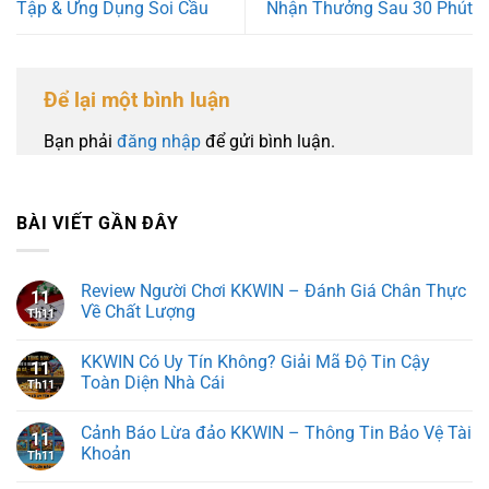
Tập & Ứng Dụng Soi Cầu
Nhận Thưởng Sau 30 Phút
Để lại một bình luận
Bạn phải
đăng nhập
để gửi bình luận.
BÀI VIẾT GẦN ĐÂY
Review Người Chơi KKWIN – Đánh Giá Chân Thực
11
Về Chất Lượng
Th11
KKWIN Có Uy Tín Không? Giải Mã Độ Tin Cậy
11
Toàn Diện Nhà Cái
Th11
Cảnh Báo Lừa đảo KKWIN – Thông Tin Bảo Vệ Tài
11
Khoản
Th11