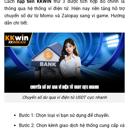
Cách
nạp tiền KKWIN
thứ 3 được tích hợp đó chính là
thông qua hệ thống ví điện tử. Hiện nay nền tảng hỗ trợ
chuyển số dư từ Momo và Zalopay sang ví game. Hướng
dẫn chi tiết:
Chuyển số dư qua ví điện tử USDT cực nhanh
Bước 1: Chọn loại ví bạn sử dụng để chuyển.
Bước 2: Chọn kênh giao dịch hệ thống cung cấp và