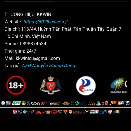
THƯƠNG HIỆU: KKWIN
Website:
https://5078.cn.com/
Địa chỉ: 113/4A Huỳnh Tấn Phát, Tân Thuận Tây, Quận 7,
Hồ Chí Minh, Việt Nam
Phone: 0898874534
Thời gian: 24/7
Mail:
kkwinicu@gmail.com
Tác giả:
CEO Nguyễn Hoàng Dũng