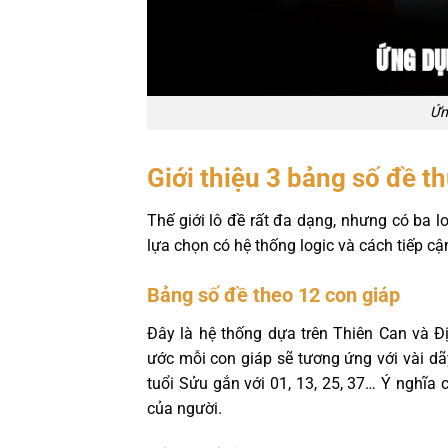
Ứn
Giới thiệu 3 bảng số đề 
Thế giới lô đề rất đa dạng, nhưng có ba 
lựa chọn có hệ thống logic và cách tiếp cận
Bảng số đề theo 12 con giáp
Đây là hệ thống dựa trên Thiên Can và Đ
ước mỗi con giáp sẽ tương ứng với vài dãy 
tuổi Sửu gắn với 01, 13, 25, 37… Ý nghĩa 
của người.