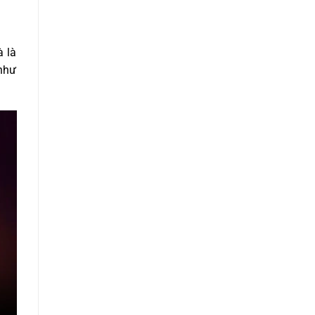
à là
 như