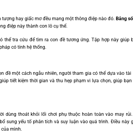
hiện tượng hay giấc mơ đều mang một thông điệp nào đó.
Bảng số
ng điệp này thành con lô cụ thể.
có thể tra cứu để tìm ra con đề tương ứng. Tập hợp này giúp 
háp có tính hệ thống.
n đề một cách ngẫu nhiên, người tham gia có thể dựa vào tài 
giúp tiết kiệm thời gian và thu hẹp phạm vi lựa chọn, giúp bạn
ời dùng thoát khỏi lối chơi phụ thuộc hoàn toàn vào may rủi
bổ sung yếu tố phân tích và suy luận vào quá trình. Điều này 
h của mình.