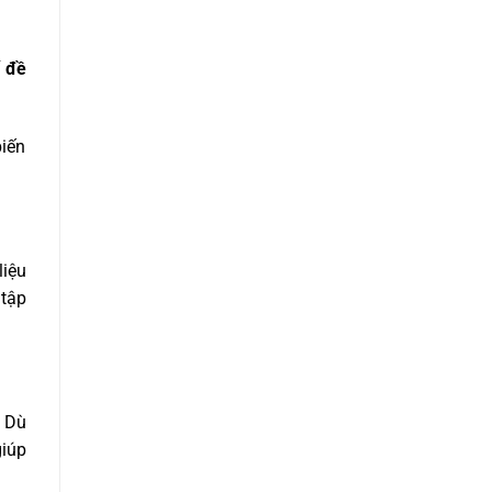
 đề
biến
liệu
 tập
. Dù
giúp