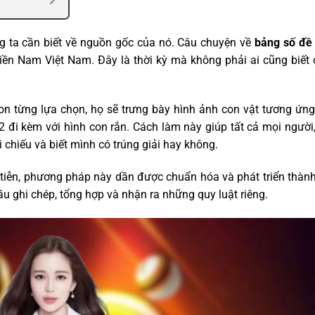
ng ta cần biết về nguồn gốc của nó. Câu chuyện về
bảng số đ
iền Nam Việt Nam. Đây là thời kỳ mà không phải ai cũng biết
con từng lựa chọn, họ sẽ trưng bày hình ảnh con vật tương ứng
2 đi kèm với hình con rắn. Cách làm này giúp tất cả mọi người
 chiếu và biết mình có trúng giải hay không.
c tiễn, phương pháp này dần được chuẩn hóa và phát triển thàn
ầu ghi chép, tổng hợp và nhận ra những quy luật riêng.