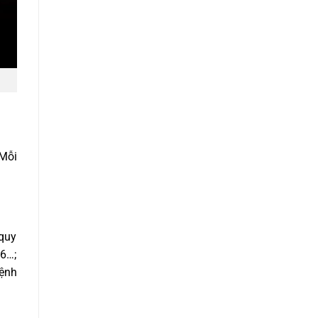
 Mỗi
 quy
36…;
mệnh