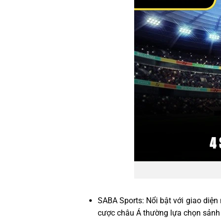
SABA Sports: Nổi bật với giao diện
cược châu Á thường lựa chọn sảnh n