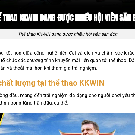
Thể thao KKWIN đang được nhiều hội viên săn đón
 kết hợp giữa công nghệ hiện đại và dịch vụ chăm sóc khách
ổ chức các chương trình khuyến mãi liên quan tới thể thao. Đặc
n và thoải mái hơn khi tham gia trải nghiệm.
hất lượng tại thể thao KKWIN
hàng đầu, mang đến trải nghiệm đa dạng cho người chơi yêu th
 định trong từng trận đấu, cụ thể: