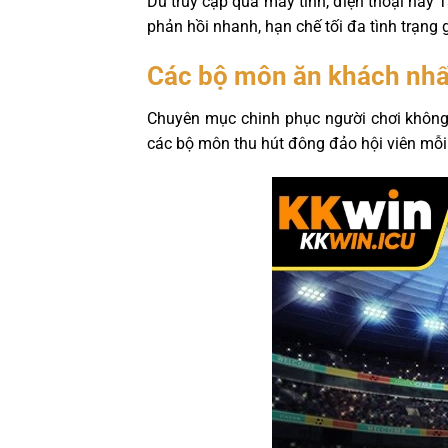
Dù truy cập qua máy tính, điện thoại hay Ta
phản hồi nhanh, hạn chế tối đa tình trạng
Các bộ môn ăn khách nhấ
Chuyên mục chinh phục người chơi không 
các bộ môn thu hút đông đảo hội viên mỗi n