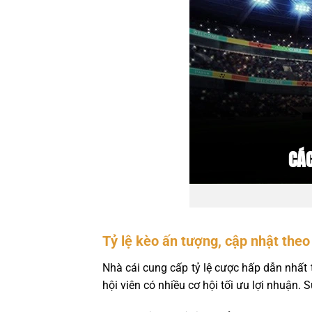
Tỷ lệ kèo ấn tượng, cập nhật theo
Nhà cái cung cấp tỷ lệ cược hấp dẫn nhất t
hội viên có nhiều cơ hội tối ưu lợi nhuận.