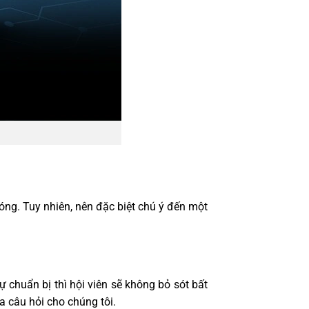
hóng. Tuy nhiên, nên đặc biệt chú ý đến một
 chuẩn bị thì hội viên sẽ không bỏ sót bất
a câu hỏi cho chúng tôi.