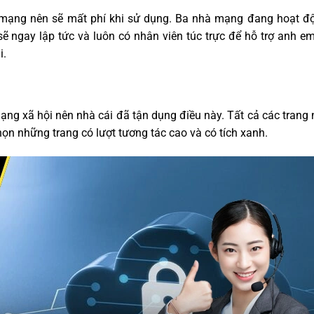
 mạng nên sẽ mất phí khi sử dụng. Ba nhà mạng đang hoạt độn
 sẽ ngay lập tức và luôn có nhân viên túc trực để hỗ trợ anh 
i.
 mạng xã hội nên nhà cái đã tận dụng điều này. Tất cả các tran
ọn những trang có lượt tương tác cao và có tích xanh.