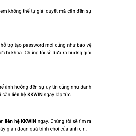
h em không thể tự giải quyết mà cần đến sự
ẽ hỗ trợ tạo password mới cũng như bảo vệ
c bị khóa. Chúng tôi sẽ đưa ra hướng giải
thể ảnh hưởng đến sự uy tín cũng như danh
hì cần
liên hệ KKWIN
ngay lập tức.
nên
liên hệ KKWIN
ngay. Chúng tôi sẽ tìm ra
ây gián đoạn quá trình chơi của anh em.