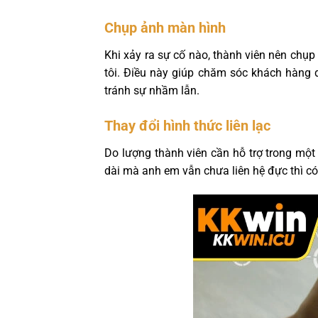
Chụp ảnh màn hình
Khi xảy ra sự cố nào, thành viên nên chụp
tôi. Điều này giúp chăm sóc khách hàng
tránh sự nhầm lẫn.
Thay đổi hình thức liên lạc
Do lượng thành viên cần hỗ trợ trong một
dài mà anh em vẫn chưa liên hệ đực thì có