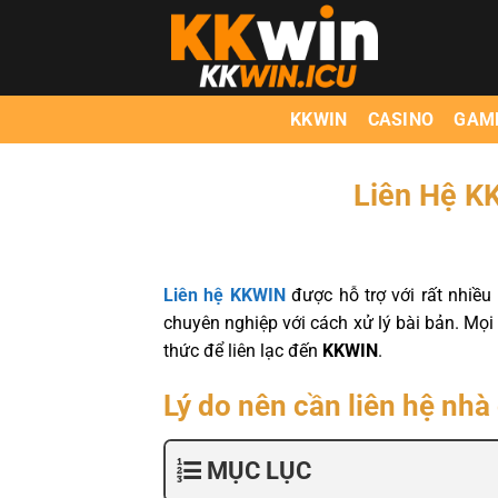
Bỏ
qua
nội
dung
KKWIN
CASINO
GAME
Liên Hệ K
Liên hệ KKWIN
được hỗ trợ với rất nhiều
chuyên nghiệp với cách xử lý bài bản. Mọi
thức để liên lạc đến
KKWIN
.
Lý do nên cần liên hệ nhà 
MỤC LỤC