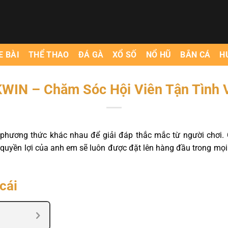
 BÀI
THỂ THAO
ĐÁ GÀ
XỔ SỐ
NỔ HŨ
BẮN CÁ
H
KWIN – Chăm Sóc Hội Viên Tận Tình 
 phương thức khác nhau để giải đáp thắc mắc từ người chơi.
 quyền lợi của anh em sẽ luôn được đặt lên hàng đầu trong mọi
cái