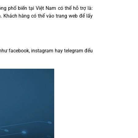
g phổ biến tại Việt Nam có thể hỗ trợ là:
em. Khách hàng có thể vào trang web để lấy
g như facebook, instagram hay telegram đểu